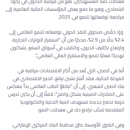
معدلات ثقة المستهلكين، تعزز من فرضية الدخول في ركود
اقتصادي، وهو ما دفع بعض المؤسسات المالية العالمية إلى
مراجعة توقعاتها للنمو في 2025.
وإذ خفّض صندوق النقد الدولي توقعاته للنمو العالمي إلى
2.4% بدلًا من 2.9%، محذرًا من أن "استمرار التوترات التجارية،
وارتفاع تكاليف الديون، والتقلب في أسواق السلع، يشكلون
تهديدًا فعليًا للنمو والاستقرار المالي العالمي".
أما في الصين، التي تُعد من أكثر الاقتصادات مراقبة في
المرحلة الحالية، فقد أشار تشين ليانغ، الخبير الاقتصادي في
بنك الصين الشعبي، إلى أن "تباطؤ الطلب العالمي بدأ ينعكس
على الصادرات الصينية بشكل واضح"، لافتًا إلى أن بكين تدرس
حزمة تحفيز جديدة تستهدف البنية التحتية والتكنولوجيا
المتقدمة لتجنّب تراجع حاد في معدلات النمو.
وفي الشرق الأوسط، صرّح محافظ البنك المركزي الإماراتي،