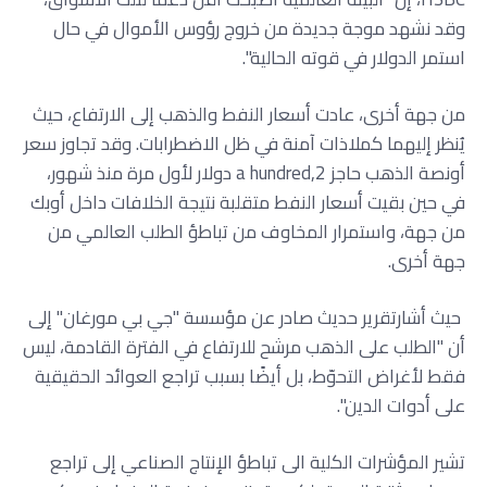
وقد نشهد موجة جديدة من خروج رؤوس الأموال في حال
استمر الدولار في قوته الحالية".
من جهة أخرى، عادت أسعار النفط والذهب إلى الارتفاع، حيث
يُنظر إليهما كملاذات آمنة في ظل الاضطرابات. وقد تجاوز سعر
أونصة الذهب حاجز 2,a hundred دولار لأول مرة منذ شهور،
في حين بقيت أسعار النفط متقلبة نتيجة الخلافات داخل أوبك
من جهة، واستمرار المخاوف من تباطؤ الطلب العالمي من
جهة أخرى.
حيث أشارتقرير حديث صادر عن مؤسسة "جي بي مورغان" إلى
أن "الطلب على الذهب مرشح للارتفاع في الفترة القادمة، ليس
فقط لأغراض التحوّط، بل أيضًا بسبب تراجع العوائد الحقيقية
على أدوات الدين".
تشير المؤشرات الكلية الى تباطؤ الإنتاج الصناعي إلى تراجع