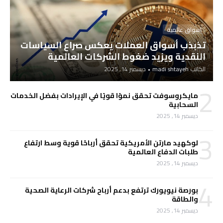
اسواق عالمية
تذبذب أسواق العملات يعكس صراع السياسات
النقدية ويزيد ضغوط الشركات العالمية
الكاتب
madi shtayeh
•
ديسمبر 14, 2025
2
مايكروسوفت تحقق نموًا قويًا في الإيرادات بفضل الخدمات
السحابية
ديسمبر 14, 2025
3
لوكهيد مارتن الأمريكية تحقق أرباحًا قوية وسط ارتفاع
طلبات الدفاع العالمية
ديسمبر 14, 2025
4
بورصة نيويورك ترتفع بدعم أرباح شركات الرعاية الصحية
والطاقة
ديسمبر 14, 2025