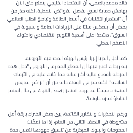
خالد محمد بالعمى، أن الاقتصاد الخليجي يتمتع حتى الآن
بهامش حماية نسبي بفضل الفوائض النفطية، لكنه حذر من
أن "استمرار التقلبات في أسعار الطاقة وتباطؤ الطلب العالمي
يمكن أن ينعكس سلبًا على الإيرادات العامة والسيولة في
السوق"، مشددًا على أهمية التنويع الاقتصادي واحتواء
التضخم المحلي.
كما أدلى أندريا إنريا، رئيس الهيئة المصرفية الأوروبية،
بتصريحات اعتبر فيها أن القطاع المصرفي الأوروبي "دخل هذه
المرحلة بأوضاع مالية أكثر متانة مما كانت عليه في الأزمات
السابقة"، لكنه حذر في الوقت ذاته من أن "تراكم القروض
المتعثرة مجددًا قد يهدد استقرار بعض البنوك في حال استمر
التباطؤ لفترة طويلة".
ورغم التحذيرات والتقارير القاتمة، يرى بعض الخبراء بارقة أمل
مشروطة في النصف الثاني من العام، إذا ما تمكّنت
الحكومات والبنوك المركزية من تنسيق جهودها لتقليل حدة