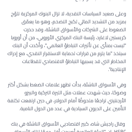
وعلى صعيد السياسات النقدية، لا تزال البنوك المركزية تلوّح
بمزيد من التشديد المالي لكبح التضخم، وهو ما يعمّق
الضغوط على الشركات والأسواق الناشئة، وقد حذرت
كريستين لاغارد، رئيسة البنك المركزي الأوروبي، من أن أوروبا
"ليست بمنأى عن تأثيرات التباطؤ العالمي"، وأكدت أن البنك
سيتخذ "ما يلزم من قرارات لحماية الاستقرار النقدي، مع إدراك
المخاطر التي قد يسببها التباطؤ الاقتصادي للقطاعات
الإنتاجية".
وفي الأسواق الناشئة، بدأت تظهر علامات الضغط بشكل أكثر
وضوحًا، حيث شهدت عملات مثل الليرة التركية والبيزو
الأرجنتيني تراجعًا ملحوظًا أمام الدولار، في حين ارتفعت تكلفة
التأمين على الديون السيادية في عدد من الدول النامية.
وقال راجيش شاه، كبير اقتصاديي الأسواق الناشئة في بنك
HSBC، إن "البيئة العالمية أصبحت أقل دعمًا لتلك الأسواق،