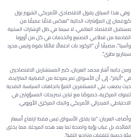
وفي هذا السياق يقول الاقتصادي الأمريكي الشهير بول
كروغمان إن المؤشرات الحالية "تعكس قلقًا عميقًا من
مستقبل الاقتصاد العالمي، لا سيما في ظل الإشارات السلبية
القادمة من قطاعي التصنيع والخدمات في كل من أوروبا
وآسيا"، مضيفًا أن "الركود بات احتمالًا قائمًا بقوة وليس مجرد
سيناريو نظري".
ومن جانبه أشار محمد العريان، كبير المستشارين الاقتصاديين
في "أليانز"، إلى أن الأسواق تمر بمرحلة من الضبابية المتزايدة،
حيث يصعب على المستثمرين التنبؤ باتجاهات السياسة النقدية
للبنوك المركزية، خصوصًا مع تباين تصريحات المسؤولين في
الاحتياطي الفيدرالي الأمريكي والبنك المركزي الأوروبي.
وأضاف العريان: "ما يقلق الأسواق ليس فقط ارتفاع أسعار
الفائدة، بل غياب رؤية واضحة لما بعد هذه المرحلة، مما يخلق
بيئة خصبة للتقلبات وتراجع الثقة".