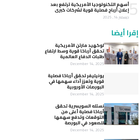
5
أسهم التكنولوجيا الأمريكية ترتفع بعد
إعلان أرباح فصلية قوية لشركات كبرى
ديسمبر 14, 2025
إقرا أيضا
لوكهيد مارتن الأمريكية
تحقق أرباحًا قوية وسط ارتفاع
طلبات الدفاع العالمية
December 14, 2025
يونيليفر تحقق أرباحًا فصلية
قوية وتعزز أداء سهمها في
البورصات الأوروبية
December 14, 2025
نستله السويسرية تحقق
أرباحًا فصلية أعلى من
التوقعات وتدفع سهمها
للصعود في البورصة
December 14, 2025