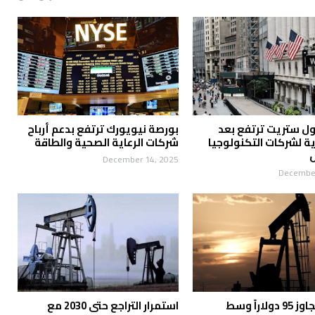
ل ستريت ترتفع بعد
بورصة نيويورك ترتفع بدعم أرباح
ية لشركات التكنولوجيا
شركات الرعاية الصحية والطاقة
ل
December 14, 2025
December
النفط يتجاوز 95 دولاراً وسط
استمرار التراجع حتى 2030 مع