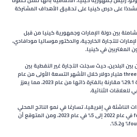
تو، رئيس جمهورية كينيا، الاتفاقية بأنها تمثل خطوة
 مشددًا على حرص كينيا على تحقيق الأهداف المشتركة
شاملة بين دولة الإمارات وجمهورية كينيا من قبل
الإمارات للتجارة الخارجية، والدكتور موساليا مودافادي،
 المغتربين في كينيا.
ين البلدين، حيث سجلت التجارة غير النفطية بين
الإمارات وكينيا نموًا ملحوظًا، متجاوزة three.1 مليار دولار خلال الأشهر التسعة الأولى من عام
2024،ويُعد هذا الرقم زيادة قياسية بنسبة 29.1% مقارنة بالفترة ذاتها من عام 2023، مما يعزز
 للعلاقات الثنائية.
ت الناشئة في إفريقيا، تسارعًا في نمو الناتج المحلي
الإجمالي الحقيقي، حيث ارتفع من four.8% في عام 2022 إلى 5% في عام 2023، ومن المتوقع أن