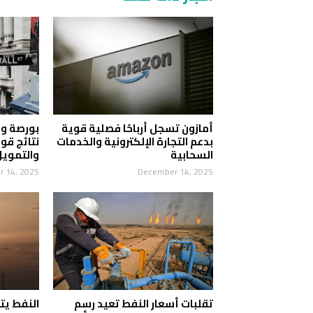
أمازون تسجل أرباحًا فصلية قوية
بورصة وو
بدعم التجارة الإلكترونية والخدمات
نتائج قو
السحابية
والتموي
 14, 2025
December 14, 2025
تقلبات أسعار النفط تعيد رسم