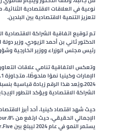
من جانبه، وصف الدكتور ويليام ساموي رو
نوعية في العلاقات الاقتصادية الثنائية،
لتعزيز التنمية الاقتصادية بين البلدين.
تم توقيع اتفاقية الشراكة الاقتصادية ال
الدكتور ثاني بن أحمد الزيودي، وزير دولة 
رئيس مجلس الوزراء ووزير الخارجية وشؤون
وتعكس الاتفاقية تنامي علاقات التعاون ب
الشراكة الاقتصادية ويؤكد التطور الإيجابي
حيث شهد اقتصاد كينيا، أحد أبرز الاقتصادا
يستمر النمو في عام 2024 ليبلغ بين four.Five% و5.2%.