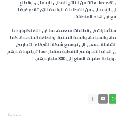
ويُعد قطاع الخدمات في كينيا، الذي يمثل fifty three.6% من الناتج المحلي الإجمالي، وقطاع
لي الإجمالي، من القطاعات الواعدة التي تقدم فرصًا
توسع في هذه المنطقة.
تثمارات في قطاعات متعددة، بما في ذلك تكنولوجيا
ة، والسياحة، والبنية التحتية، والطاقة المتجددة، كما
 الشاملة يسعى إلى توسيع شبكة الشركاء التجاريين
والاستثماريين للإمارات، بهدف الوصول إلى هدف التجارة غير النفطية بمقدار four تريليونات درهم
عرض الكل